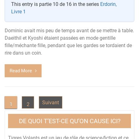
This entry is partie 10 de 16 in the series
Erdorin,
Livre 1
Dominic avait mis peu de temps avant de se mettre à table.
Daeithil et Kyoshi étaient passées en mode gentille
fille/méchante fille, pendant que les gardes se tordaient de
rire dans un coin.
Read More
Pagination
Suivant
1
2
des
DE QUOI T’EST-CE QU’ON CAUSE ICI?
publications
Tigres Volants est un jeu de rôle de science-fiction et ce