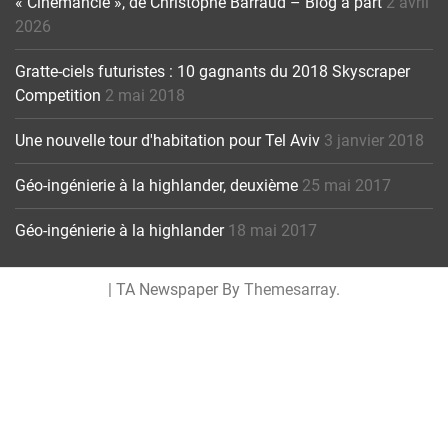
« Cinémancie », de Christophe Barraud – Blog à part
2 avril
2026
Gratte-ciels futuristes : 10 gagnants du 2018 Skyscraper
Competition
2 mai 2018
Une nouvelle tour d'habitation pour Tel Aviv
3 janvier 2018
Géo-ingénierie à la highlander, deuxième
25 mai 2017
Géo-ingénierie à la highlander
18 mai 2017
|
TA Newspaper By
Themesarray
.