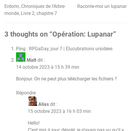
Erdorin, Chroniques de l’Arbre-
Raconte-moi un lupanar
Navigation
monde, Livre 2, chapitre 7
de
l’article
3 thoughts on “
Opération: Lupanar
”
Ping :
RPGaDay, jour 7 | Élucubrations ursidées
Matt
dit :
14 octobre 2023 à 15 h 39 min
Bonjour. On ne peut plus télécharger les fichiers ?
Répondre
Alias
dit :
15 octobre 2023 à 16 h 03 min
Hello!
C’est mis à jour; désolé, je n’avais pas vu qu’il y