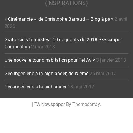
(INSPIRATIONS)
« Cinémancie », de Christophe Barraud – Blog à part
2 avril
2026
Gratte-ciels futuristes : 10 gagnants du 2018 Skyscraper
Competition
2 mai 2018
Une nouvelle tour d'habitation pour Tel Aviv
3 janvier 2018
Géo-ingénierie à la highlander, deuxième
25 mai 2017
Géo-ingénierie à la highlander
18 mai 2017
|
TA Newspaper By
Themesarray
.