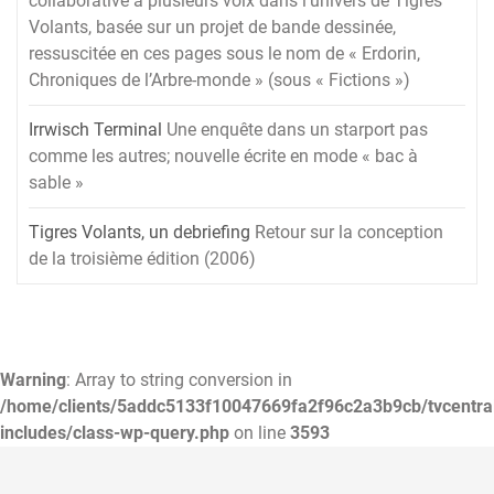
collaborative à plusieurs voix dans l’univers de Tigres
Volants, basée sur un projet de bande dessinée,
ressuscitée en ces pages sous le nom de « Erdorin,
Chroniques de l’Arbre-monde » (sous « Fictions »)
Irrwisch Terminal
Une enquête dans un starport pas
comme les autres; nouvelle écrite en mode « bac à
sable »
Tigres Volants, un debriefing
Retour sur la conception
de la troisième édition (2006)
Warning
: Array to string conversion in
/home/clients/5addc5133f10047669fa2f96c2a3b9cb/tvcentra
includes/class-wp-query.php
on line
3593