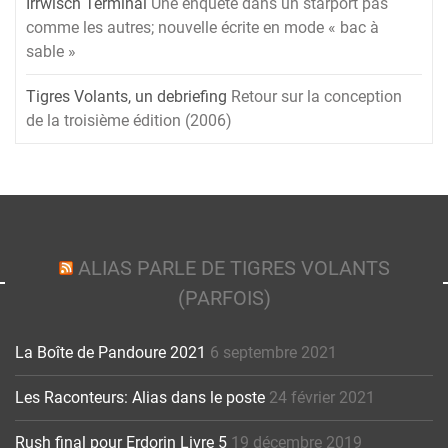
Irrwisch Terminal
Une enquête dans un starport pas
comme les autres; nouvelle écrite en mode « bac à
sable »
Tigres Volants, un debriefing
Retour sur la conception
de la troisième édition (2006)
ALIAS PARLE DE TIGRES VOLANTS
(PARFOIS)
La Boîte de Pandoure 2021
6 septembre 2021
Les Raconteurs: Alias dans le poste
24 février 2021
Rush final pour Erdorin Livre 5
19 décembre 2019