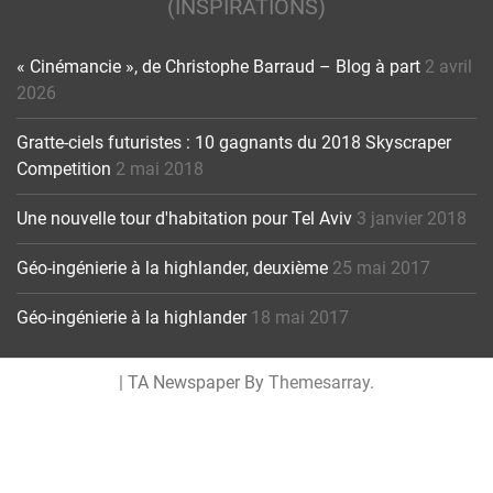
(INSPIRATIONS)
« Cinémancie », de Christophe Barraud – Blog à part
2 avril
2026
Gratte-ciels futuristes : 10 gagnants du 2018 Skyscraper
Competition
2 mai 2018
Une nouvelle tour d'habitation pour Tel Aviv
3 janvier 2018
Géo-ingénierie à la highlander, deuxième
25 mai 2017
Géo-ingénierie à la highlander
18 mai 2017
|
TA Newspaper By
Themesarray
.