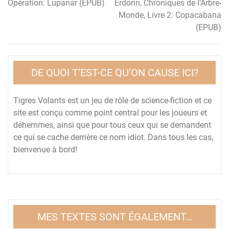
Opération: Lupanar (EPUB)
Erdorin, Chroniques de l’Arbre-
Navigation
Monde, Livre 2: Copacabana
de
(EPUB)
l’article
DE QUOI T’EST-CE QU’ON CAUSE ICI?
Tigres Volants est un jeu de rôle de science-fiction et ce
site est conçu comme point central pour les joueurs et
déhemmes, ainsi que pour tous ceux qui se demandent
ce qui se cache derrière ce nom idiot. Dans tous les cas,
bienvenue à bord!
MES TEXTES SONT ÉGALEMENT…