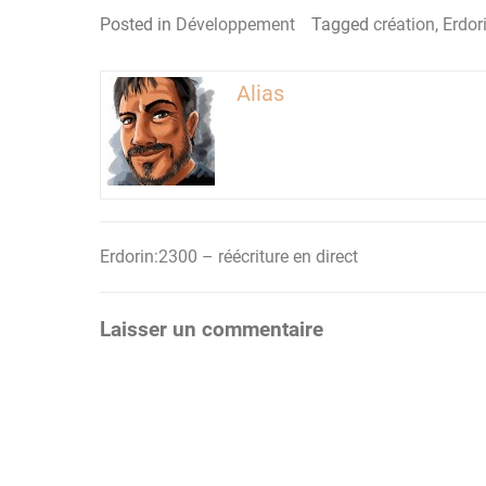
Posted in
Développement
Tagged
création
,
Erdor
Alias
Erdorin:2300 – réécriture en direct
Navigation
de
Laisser un commentaire
l’article