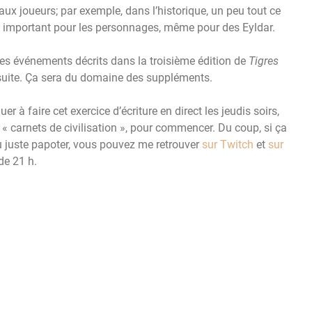
ux joueurs; par exemple, dans l’historique, un peu tout ce
t important pour les personnages, même pour des Eyldar.
es événements décrits dans la troisième édition de
Tigres
e suite. Ça sera du domaine des suppléments.
er à faire cet exercice d’écriture en direct les jeudis soirs,
 « carnets de civilisation », pour commencer. Du coup, si ça
u juste papoter, vous pouvez me retrouver
sur Twitch
et
sur
de 21 h.