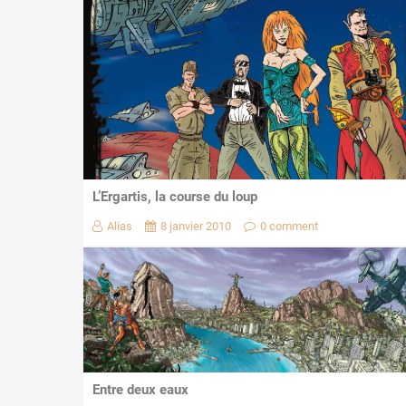
L’Ergartis, la course du loup
Alias
8 janvier 2010
0 comment
Entre deux eaux