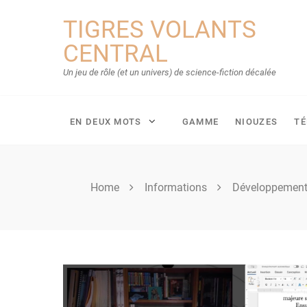
Skip
TIGRES VOLANTS
to
content
CENTRAL
Un jeu de rôle (et un univers) de science-fiction décalée
EN DEUX MOTS
GAMME
NIOUZES
T
Home
Informations
Développemen