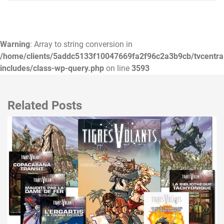
Warning
: Array to string conversion in
/home/clients/5addc5133f10047669fa2f96c2a3b9cb/tvcentra
includes/class-wp-query.php
on line
3593
Related Posts