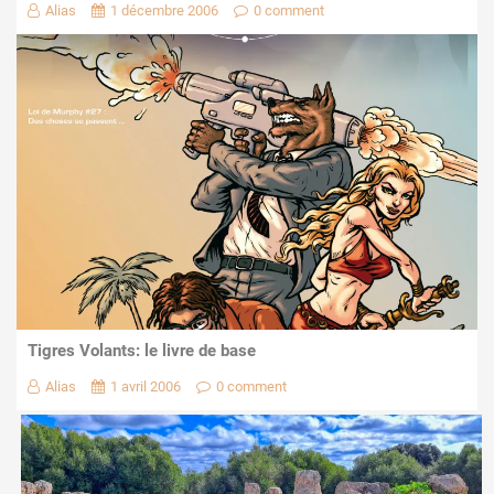
Alias
1 décembre 2006
0 comment
Tigres Volants: le livre de base
Alias
1 avril 2006
0 comment