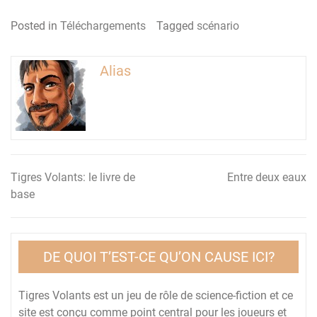
Posted in
Téléchargements
Tagged
scénario
Alias
Tigres Volants: le livre de
Entre deux eaux
Navigation
base
de
l’article
DE QUOI T’EST-CE QU’ON CAUSE ICI?
Tigres Volants est un jeu de rôle de science-fiction et ce
site est conçu comme point central pour les joueurs et