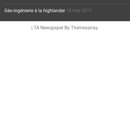
Géo-ingénierie à la highlander
18 mai 2017
|
TA Newspaper By
Themesarray
.