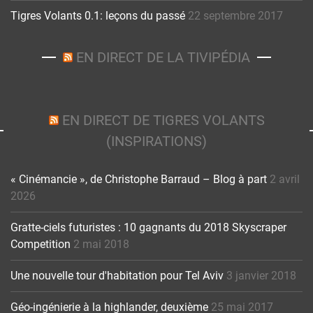
Tigres Volants 0.1: leçons du passé
22 septembre 2017
EN DIRECT DE LA TIVIPÉDIA
EN DIRECT DE TIGRES VOLANTS
(INSPIRATIONS)
« Cinémancie », de Christophe Barraud – Blog à part
2 avril
2026
Gratte-ciels futuristes : 10 gagnants du 2018 Skyscraper
Competition
2 mai 2018
Une nouvelle tour d'habitation pour Tel Aviv
3 janvier 2018
Géo-ingénierie à la highlander, deuxième
25 mai 2017