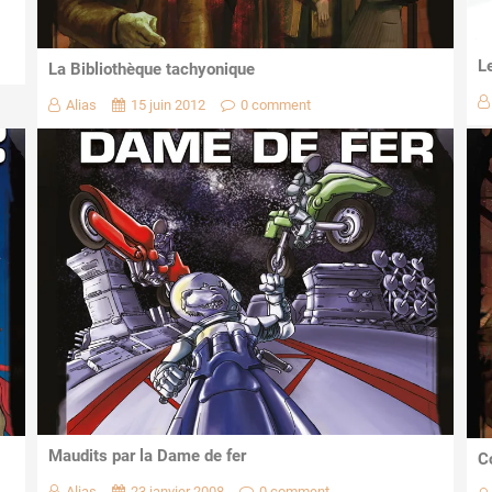
L
La Bibliothèque tachyonique
Alias
15 juin 2012
0 comment
Maudits par la Dame de fer
C
Alias
23 janvier 2008
0 comment