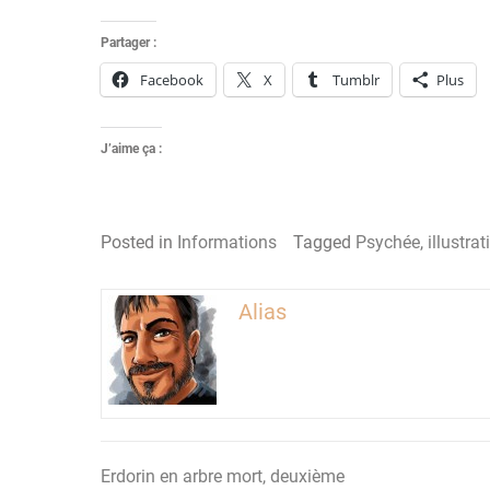
Partager :
Facebook
X
Tumblr
Plus
J’aime ça :
Posted in
Informations
Tagged
Psychée
,
illustrat
Alias
Erdorin en arbre mort, deuxième
Navigation