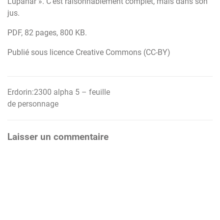
Lupanar ». C'est raisonnablement complet, mais dans son
jus.
PDF, 82 pages, 800 KB.
Publié sous licence Creative Commons (CC-BY)
Erdorin:2300 alpha 5 – feuille
Navigation
de personnage
de
l’article
Laisser un commentaire