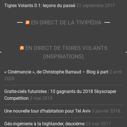
Tigres Volants 0.1: leçons du passé
22 septembre 2017
EN DIRECT DE LA TIVIPÉDIA
EN DIRECT DE TIGRES VOLANTS
(INSPIRATIONS)
« Cinémancie », de Christophe Barraud – Blog à part
2 avril
2026
Gratte-ciels futuristes : 10 gagnants du 2018 Skyscraper
Competition
2 mai 2018
Une nouvelle tour d'habitation pour Tel Aviv
3 janvier 2018
Géo-ingénierie à la highlander, deuxième
25 mai 2017