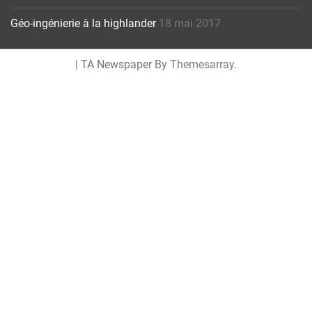
Géo-ingénierie à la highlander
18 mai 2017
|
TA Newspaper By
Themesarray
.