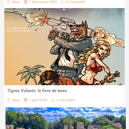
Alias
1 décembre 2006
0 comment
Tigres Volants: le livre de base
Alias
1 avril 2006
0 comment