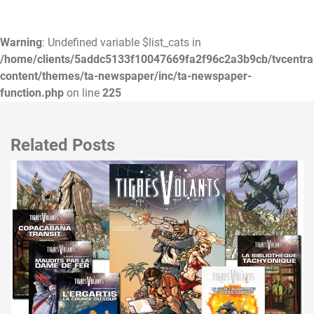
Warning
: Undefined variable $list_cats in
/home/clients/5addc5133f10047669fa2f96c2a3b9cb/tvcentra
content/themes/ta-newspaper/inc/ta-newspaper-
function.php
on line
225
Related Posts