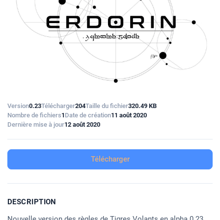
Version
0.23
Télécharger
204
Taille du fichier
320.49 KB
Nombre de fichiers
1
Date de création
11 août 2020
Dernière mise à jour
12 août 2020
Télécharger
DESCRIPTION
Nouvelle version des règles de Tigres Volants en alpha 0.23.