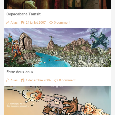
Copacabana Transit
Alias
24 juillet 2007
0 comment
Entre deux eaux
Alias
1 décembre 2006
0 comment