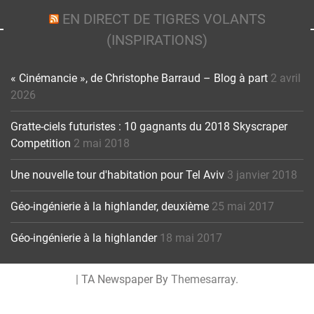
EN DIRECT DE TIGRES VOLANTS
(INSPIRATIONS)
« Cinémancie », de Christophe Barraud – Blog à part
2 avril
2026
Gratte-ciels futuristes : 10 gagnants du 2018 Skyscraper
Competition
2 mai 2018
Une nouvelle tour d'habitation pour Tel Aviv
3 janvier 2018
Géo-ingénierie à la highlander, deuxième
25 mai 2017
Géo-ingénierie à la highlander
18 mai 2017
|
TA Newspaper By
Themesarray
.