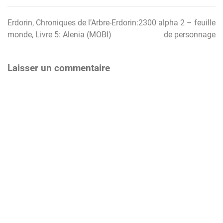
Erdorin, Chroniques de l’Arbre-
Erdorin:2300 alpha 2 – feuille
Navigation
monde, Livre 5: Alenia (MOBI)
de personnage
de
l’article
Laisser un commentaire