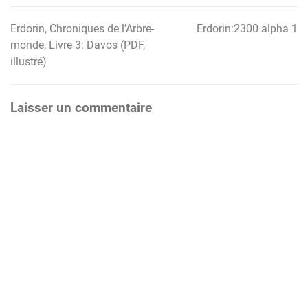
Erdorin, Chroniques de l’Arbre-
Erdorin:2300 alpha 1
Navigation
monde, Livre 3: Davos (PDF,
de
illustré)
l’article
Laisser un commentaire