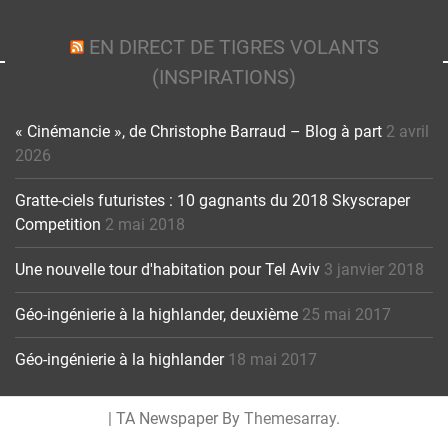
EN DIRECT DE TIGRES VOLANTS
(INSPIRATIONS)
« Cinémancie », de Christophe Barraud – Blog à part
2 avril
2026
Gratte-ciels futuristes : 10 gagnants du 2018 Skyscraper
Competition
2 mai 2018
Une nouvelle tour d'habitation pour Tel Aviv
3 janvier 2018
Géo-ingénierie à la highlander, deuxième
25 mai 2017
Géo-ingénierie à la highlander
18 mai 2017
|
TA Newspaper By
Themesarray
.