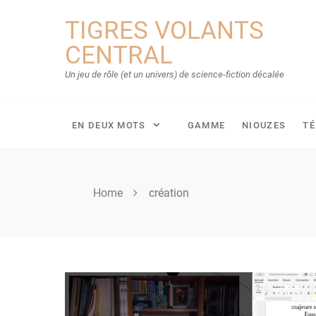
Skip
TIGRES VOLANTS
to
content
CENTRAL
Un jeu de rôle (et un univers) de science-fiction décalée
EN DEUX MOTS
GAMME
NIOUZES
T
Home
création