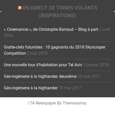
EN DIRECT DE TIGRES VOLANTS
(INSPIRATIONS)
« Cinémancie », de Christophe Barraud – Blog à part
2 avril
2026
Gratte-ciels futuristes : 10 gagnants du 2018 Skyscraper
Competition
2 mai 2018
Une nouvelle tour d'habitation pour Tel Aviv
3 janvier 2018
Géo-ingénierie à la highlander, deuxième
25 mai 2017
Géo-ingénierie à la highlander
18 mai 2017
|
TA Newspaper By
Themesarray
.