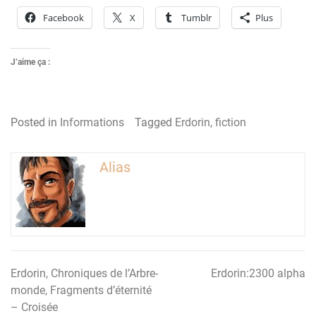
Facebook
X
Tumblr
Plus
J’aime ça :
Posted in
Informations
Tagged
Erdorin
,
fiction
Alias
Erdorin, Chroniques de l’Arbre-
Erdorin:2300 alpha
Navigation
monde, Fragments d’éternité
de
– Croisée