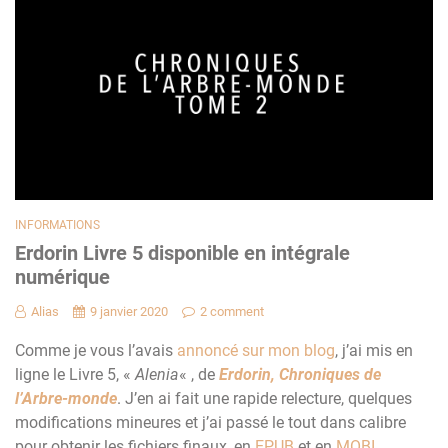
INFORMATIONS
Erdorin Livre 5 disponible en intégrale
numérique
Alias
9 janvier 2020
2 comment
Comme je vous l’avais
annoncé sur mon blog
, j’ai mis en
ligne le Livre 5, «
Alenia
« , de
Erdorin, Chroniques de
l’Arbre-monde
. J’en ai fait une rapide relecture, quelques
modifications mineures et j’ai passé le tout dans calibre
pour obtenir les fichiers finaux, en
EPUB
et en
MOBI
.