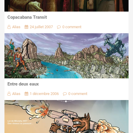
Copacabana Transit
Alias
24 juillet 2007
0 comment
Entre deux eaux
Alias
1 décembre 2006
0 comment