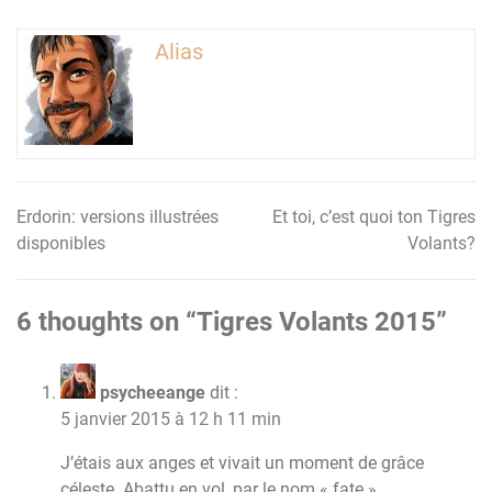
Alias
Erdorin: versions illustrées
Et toi, c’est quoi ton Tigres
Navigation
disponibles
Volants?
de
l’article
6 thoughts on “
Tigres Volants 2015
”
psycheeange
dit :
5 janvier 2015 à 12 h 11 min
J’étais aux anges et vivait un moment de grâce
céleste. Abattu en vol, par le nom « fate ».