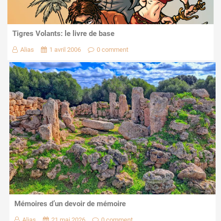
Tigres Volants: le livre de base
Alias
1 avril 2006
0 comment
Mémoires d’un devoir de mémoire
Alias
21 mai 2026
0 comment