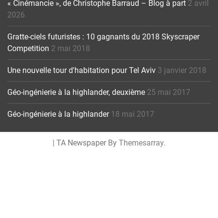
« Cinémancie », de Christophe Barraud – Blog à part
2 avril
2026
Gratte-ciels futuristes : 10 gagnants du 2018 Skyscraper
Competition
2 mai 2018
Une nouvelle tour d'habitation pour Tel Aviv
3 janvier 2018
Géo-ingénierie à la highlander, deuxième
25 mai 2017
Géo-ingénierie à la highlander
18 mai 2017
|
TA Newspaper By
Themesarray
.