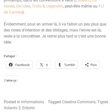
printemps, dans les conventions à venir (
Ludesco
,
La
Horde
,
Orc’idée
,
Trolls & Légendes
, peut-être même au
FIJ
de Cannes
).
Évidemment, pour en arriver là, il va falloir un peu plus que
des notes d’intention et des titillages, mais l’envie est là;
reste à la concrétiser. Je verrai plus tard si c’est une bonne
idée.
Partager :
Facebook
X
Tumblr
Plus
J’aime ça :
Posted in
Informations
Tagged
Creative Commons
,
Tigres
Volants 3
,
Erdorin