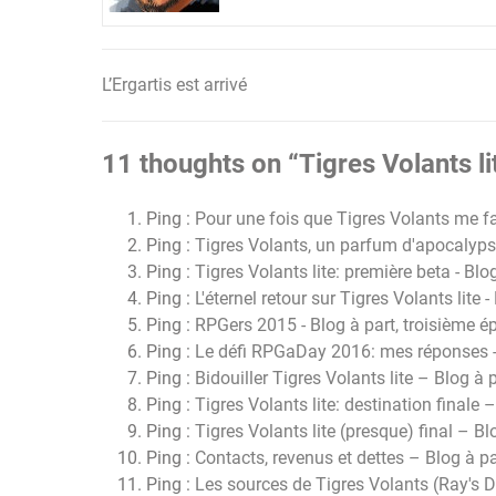
L’Ergartis est arrivé
Navigation
de
11 thoughts on “
Tigres Volants li
l’article
Ping :
Pour une fois que Tigres Volants me fa
Ping :
Tigres Volants, un parfum d'apocalypse
Ping :
Tigres Volants lite: première beta - Blo
Ping :
L'éternel retour sur Tigres Volants lite 
Ping :
RPGers 2015 - Blog à part, troisième 
Ping :
Le défi RPGaDay 2016: mes réponses -
Ping :
Bidouiller Tigres Volants lite – Blog à 
Ping :
Tigres Volants lite: destination finale 
Ping :
Tigres Volants lite (presque) final – Bl
Ping :
Contacts, revenus et dettes – Blog à pa
Ping :
Les sources de Tigres Volants (Ray's 