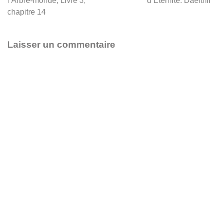
l’Arbre-monde, Livre 3,
d’Éternité: Daeithil
de
chapitre 14
l’article
Laisser un commentaire