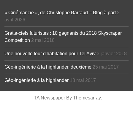
« Cinémancie », de Christophe Barraud – Blog à part
2
avril 2026
Gratte-ciels futuristes : 10 gagnants du 2018 Skyscraper
Competition
2 mai 2018
Une nouvelle tour d'habitation pour Tel Aviv
3 janvier 2018
Géo-ingénierie à la highlander, deuxième
25 mai 2017
Géo-ingénierie à la highlander
18 mai 2017
|
TA Newspaper By
Themesarray
.