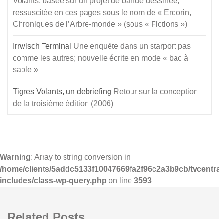
Volants, basée sur un projet de bande dessinée,
ressuscitée en ces pages sous le nom de « Erdorin,
Chroniques de l’Arbre-monde » (sous « Fictions »)
Irrwisch Terminal
Une enquête dans un starport pas
comme les autres; nouvelle écrite en mode « bac à
sable »
Tigres Volants, un debriefing
Retour sur la conception
de la troisième édition (2006)
Warning
: Array to string conversion in
/home/clients/5addc5133f10047669fa2f96c2a3b9cb/tvcentra
includes/class-wp-query.php
on line
3593
Related Posts