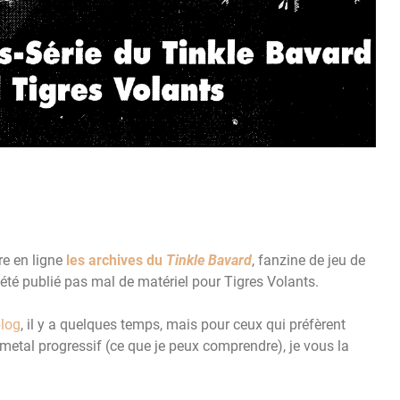
e en ligne
les archives du
Tinkle Bavard
, fanzine de jeu de
t été publié pas mal de matériel pour Tigres Volants.
blog
, il y a quelques temps, mais pour ceux qui préfèrent
k-metal progressif (ce que je peux comprendre), je vous la