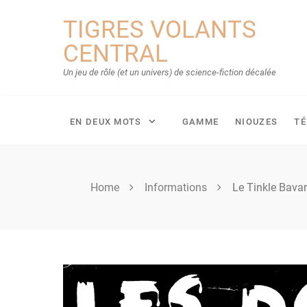
Skip
TIGRES VOLANTS
to
content
CENTRAL
Un jeu de rôle (et un univers) de science-fiction décalée
EN DEUX MOTS
GAMME
NIOUZES
T
Home
Informations
Le Tinkle Bavar