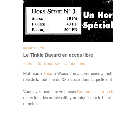
INFORMATIONS
Le Tinkle Bavard en accès libre
Alias
15 août 2024
0 comment
Matthias «
Thias
» Wiesmann a commencé à mettr
rôle de la toute fin du XXe siècle, dans laquelle on
Vous avez peut-être vu passer
l’annonce sur mon 
rester loin des articles dithyrambiques sur le blac
remets ici.