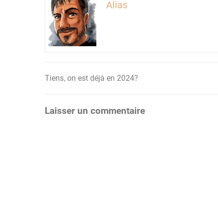
Alias
Tiens, on est déjà en 2024?
Navigation
de
Laisser un commentaire
l’article