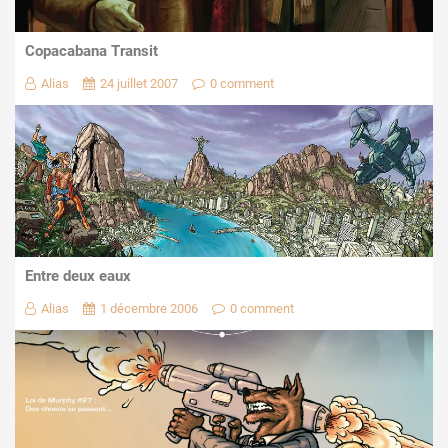
Copacabana Transit
Alias
24 juillet 2007
0 comment
Entre deux eaux
Alias
1 décembre 2006
0 comment