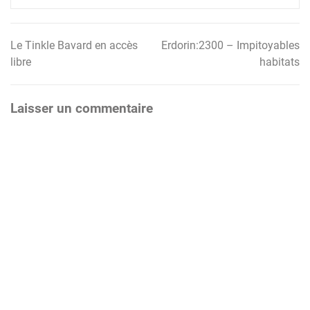
Le Tinkle Bavard en accès
Erdorin:2300 – Impitoyables
Navigation
libre
habitats
de
l’article
Laisser un commentaire