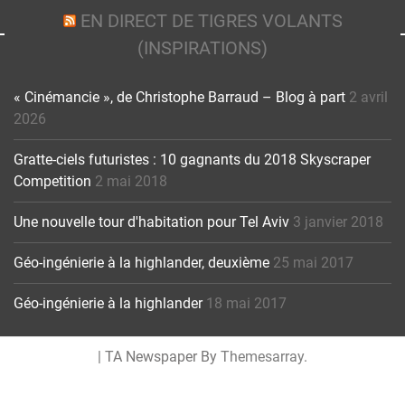
EN DIRECT DE TIGRES VOLANTS
(INSPIRATIONS)
« Cinémancie », de Christophe Barraud – Blog à part
2 avril
2026
Gratte-ciels futuristes : 10 gagnants du 2018 Skyscraper
Competition
2 mai 2018
Une nouvelle tour d'habitation pour Tel Aviv
3 janvier 2018
Géo-ingénierie à la highlander, deuxième
25 mai 2017
Géo-ingénierie à la highlander
18 mai 2017
|
TA Newspaper By
Themesarray
.