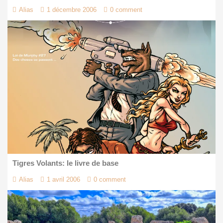
Alias
1 décembre 2006
0 comment
Tigres Volants: le livre de base
Alias
1 avril 2006
0 comment