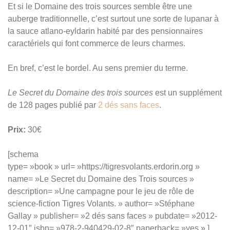
Et si le Domaine des trois sources semble être une
auberge traditionnelle, c’est surtout une sorte de lupanar à
la sauce atlano-eyldarin habité par des pensionnaires
caractériels qui font commerce de leurs charmes.
En bref, c’est le bordel. Au sens premier du terme.
Le Secret du Domaine des trois sources
est un supplément
de 128 pages publié par
2 dés sans faces
.
Prix:
30€
[schema
type= »book » url= »https://tigresvolants.erdorin.org »
name= »Le Secret du Domaine des Trois sources »
description= »Une campagne pour le jeu de rôle de
science-fiction Tigres Volants. » author= »Stéphane
Gallay » publisher= »2 dés sans faces » pubdate= »2012-
12-01″ isbn= »978-2-940429-02-8″ paperback= »yes » ]