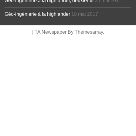
Géo-ingénierie à la highlander, deuxième
25 mai 2017
Géo-ingénierie à la highlander
18 mai 2017
|
TA Newspaper By
Themesarray
.