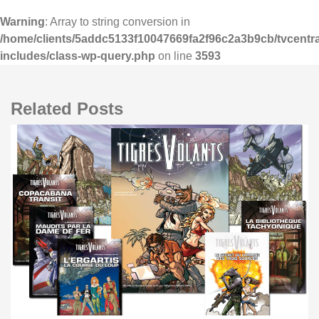
Warning
: Array to string conversion in
/home/clients/5addc5133f10047669fa2f96c2a3b9cb/tvcentra
includes/class-wp-query.php
on line
3593
Related Posts