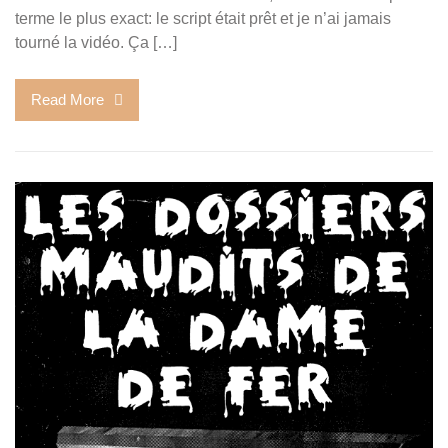
terme le plus exact: le script était prêt et je n’ai jamais
tourné la vidéo. Ça […]
Read More