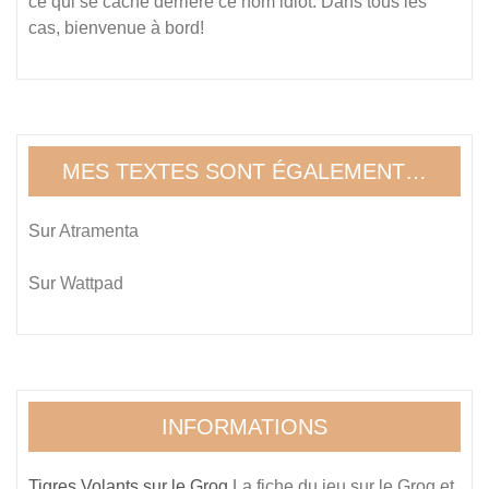
ce qui se cache derrière ce nom idiot. Dans tous les
cas, bienvenue à bord!
MES TEXTES SONT ÉGALEMENT…
Sur
Atramenta
Sur
Wattpad
INFORMATIONS
Tigres Volants sur le Grog
La fiche du jeu sur le Grog et