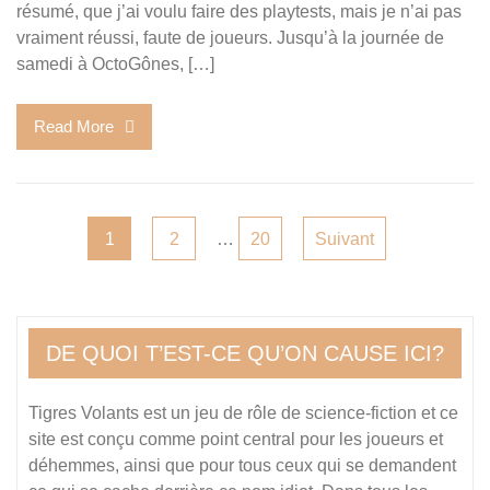
résumé, que j’ai voulu faire des playtests, mais je n’ai pas
vraiment réussi, faute de joueurs. Jusqu’à la journée de
samedi à OctoGônes, […]
Read More
Pagination
1
2
…
20
Suivant
des
publications
DE QUOI T’EST-CE QU’ON CAUSE ICI?
Tigres Volants est un jeu de rôle de science-fiction et ce
site est conçu comme point central pour les joueurs et
déhemmes, ainsi que pour tous ceux qui se demandent