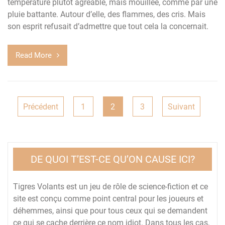
température plutôt agréable, mais mouillée, comme par une
pluie battante. Autour d’elle, des flammes, des cris. Mais
son esprit refusait d’admettre que tout cela la concernait.
Read More
Pagination
Précédent
1
2
3
Suivant
des
publications
DE QUOI T’EST-CE QU’ON CAUSE ICI?
Tigres Volants est un jeu de rôle de science-fiction et ce
site est conçu comme point central pour les joueurs et
déhemmes, ainsi que pour tous ceux qui se demandent
ce qui se cache derrière ce nom idiot. Dans tous les cas,