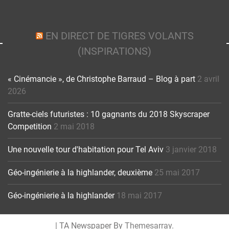
EN DIRECT DE TIGRES VOLANTS
(INSPIRATIONS)
« Cinémancie », de Christophe Barraud – Blog à part
2 avril
2026
Gratte-ciels futuristes : 10 gagnants du 2018 Skyscraper
Competition
2 mai 2018
Une nouvelle tour d'habitation pour Tel Aviv
3 janvier 2018
Géo-ingénierie à la highlander, deuxième
25 mai 2017
Géo-ingénierie à la highlander
18 mai 2017
|
TA Newspaper By
Themesarray
.