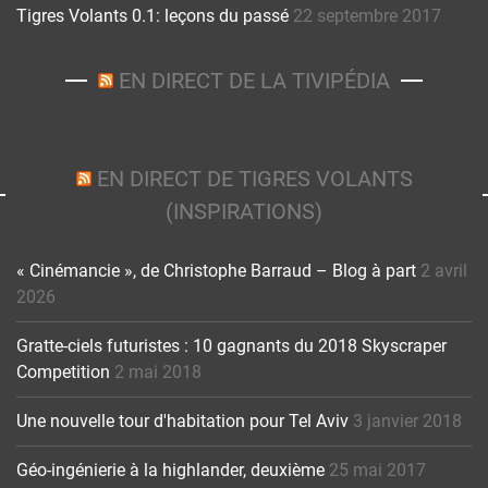
Tigres Volants 0.1: leçons du passé
22 septembre 2017
EN DIRECT DE LA TIVIPÉDIA
EN DIRECT DE TIGRES VOLANTS
(INSPIRATIONS)
« Cinémancie », de Christophe Barraud – Blog à part
2 avril
2026
Gratte-ciels futuristes : 10 gagnants du 2018 Skyscraper
Competition
2 mai 2018
Une nouvelle tour d'habitation pour Tel Aviv
3 janvier 2018
Géo-ingénierie à la highlander, deuxième
25 mai 2017