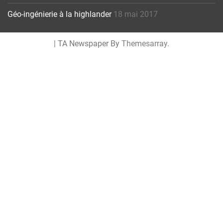
Géo-ingénierie à la highlander
18 mai 2017
|
TA Newspaper By
Themesarray
.