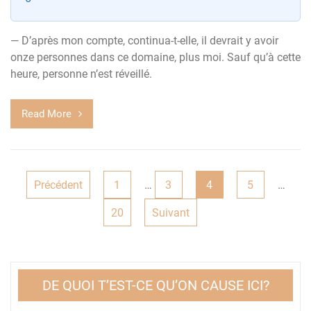
— D’après mon compte, continua-t-elle, il devrait y avoir
onze personnes dans ce domaine, plus moi. Sauf qu’à cette
heure, personne n’est réveillé.
Read More
Pagination
Précédent
1
…
3
4
5
…
des
20
Suivant
publications
DE QUOI T’EST-CE QU’ON CAUSE ICI?